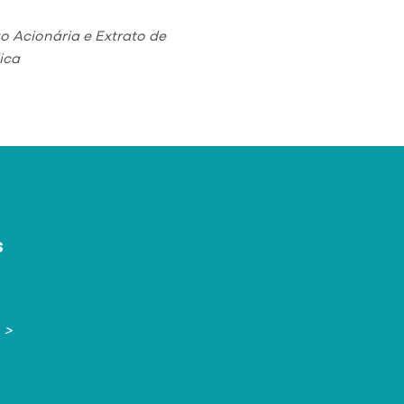
o Acionária e Extrato de
ica
s
 >