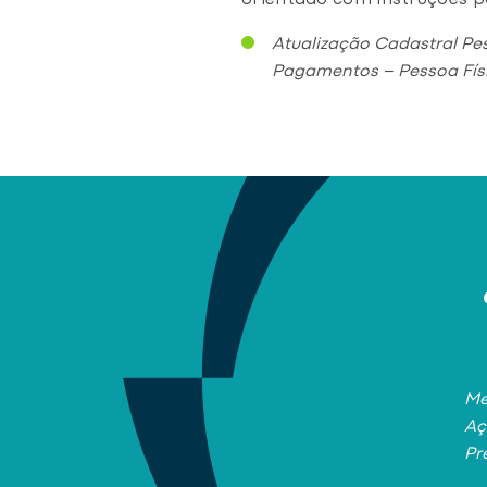
orientado com instruções p
Atualização Cadastral Pes
Pagamentos – Pessoa Físi
Me
Aç
Pr