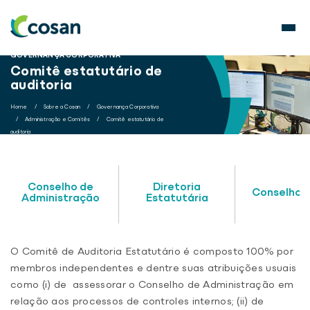
GOVERNANÇA CORPORATIVA
Comitê estatutário de
auditoria
Home
/
Sobre a Cosan
/
Governança Corporativa
/
Administração e Comitês
/
Comitê estatutário de
auditoria
Conselho de
Diretoria
Conselho F
Administração
Estatutária
O Comitê de Auditoria Estatutário é composto 100% por
membros independentes e dentre suas atribuições usuais
como (i) de assessorar o Conselho de Administração em
relação aos processos de controles internos; (ii) de