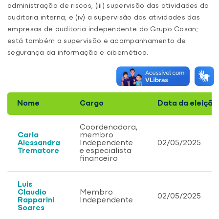
administração de riscos; (iii) supervisão das atividades da
auditoria interna; e (iv) a supervisão das atividades das
empresas de auditoria independente do Grupo Cosan;
está também a supervisão e acompanhamento de
segurança da informação e cibernética.
Nome
Cargo
Data da eleição
Coordenadora,
Carla
membro
Alessandra
Independente
02/05/2025
Trematore
e especialista
financeiro
Data de nascimento: 30/10/1975 (50
Carg
Luis
Claudio
Membro
anos)
− Co
02/05/2025
Rapparini
Independente
Soares
Formação Acadêmica
Audi