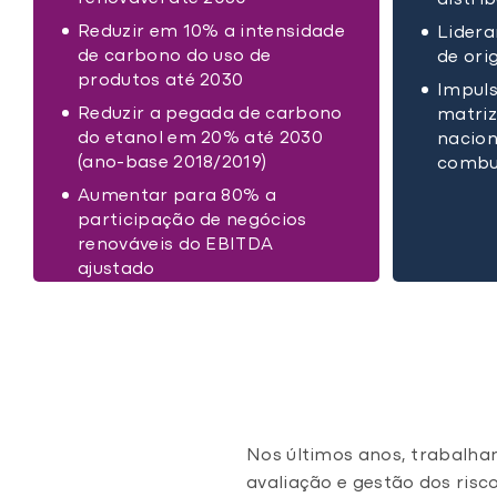
distri
Reduzir em 10% a intensidade
Lidera
de carbono do uso de
de ori
produtos até 2030
Impuls
Reduzir a pegada de carbono
matriz
do etanol em 20% até 2030
nacion
(ano-base 2018/2019)
combus
Aumentar para 80% a
participação de negócios
renováveis do EBITDA
ajustado
Nos últimos anos, trabalha
avaliação e gestão dos ris