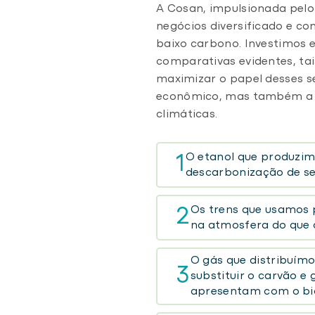
A Cosan, impulsionada pelo 
negócios diversificado e co
baixo carbono. Investimos 
comparativas evidentes, tai
maximizar o papel desses s
econômico, mas também a su
climáticas.
O etanol que produzim
1
descarbonização de set
Os trens que usamos 
2
na atmosfera do que 
O gás que distribuímos
3
substituir o carvão e
apresentam com o b