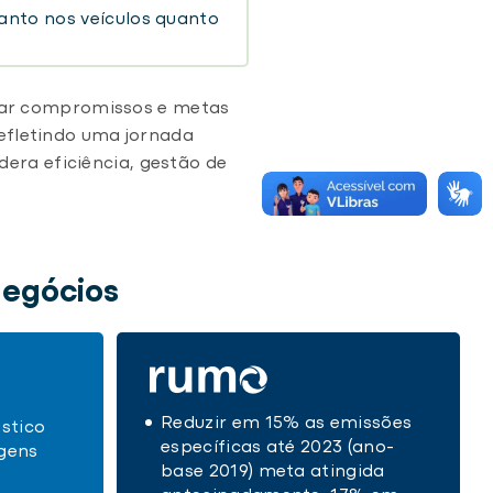
anto nos veículos quanto
rmar compromissos e metas
efletindo uma jornada
ra eficiência, gestão de
negócios
Reduzir em 15% as emissões
stico
específicas até 2023 (ano-
gens
base 2019) meta atingida