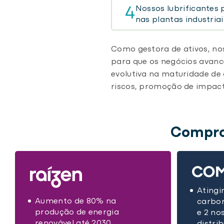
Nossos lubrificantes 
4
nas plantas industriai
Como gestora de ativos, no
para que os negócios avanc
evolutiva na maturidade d
riscos, promoção de impacto
Comprom
Atingi
Aumento de 80% na
carbon
produção de energia
e 2 no
renovável até 2030