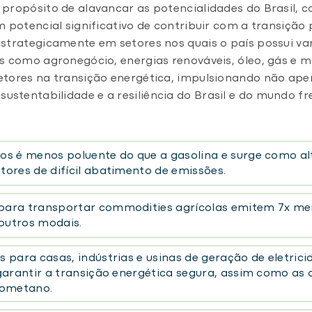
propósito de alavancar as potencialidades do Brasil, c
m potencial significativo de contribuir com a transiçã
estrategicamente em setores nos quais o país possui v
s como agronegócio, energias renováveis, óleo, gás e m
etores na transição energética, impulsionando não ap
stentabilidade e a resiliência do Brasil e do mundo f
os é menos poluente do que a gasolina e surge como al
ores de difícil abatimento de emissões.
para transportar commodities agrícolas emitem 7x men
outros modais.
 para casas, indústrias e usinas de geração de eletrici
 garantir a transição energética segura, assim como as
iometano.